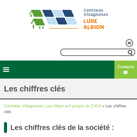
Aller
au
contenu
principal
Menu
Rechercher
du
Contacts
compte
Second
Navigation
de
menu
principale
Les chiffres clés
l'utilisateur
Centrales Villageoises Lure Albion
A propos de CVLA
Les chiffres
Fil
clés
d'Ariane
Les chiffres clés de la société :