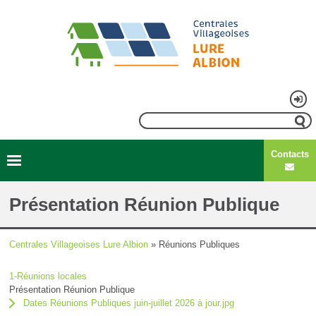
Aller
au
contenu
principal
Menu
Rechercher
du
Contacts
compte
Second
Navigation
de
menu
principale
Présentation Réunion Publique
l'utilisateur
Centrales Villageoises Lure Albion
Réunions Publiques
Fil
1-Réunions locales
d'Ariane
Présentation Réunion Publique
Dates Réunions Publiques juin-juillet 2026 à jour.jpg