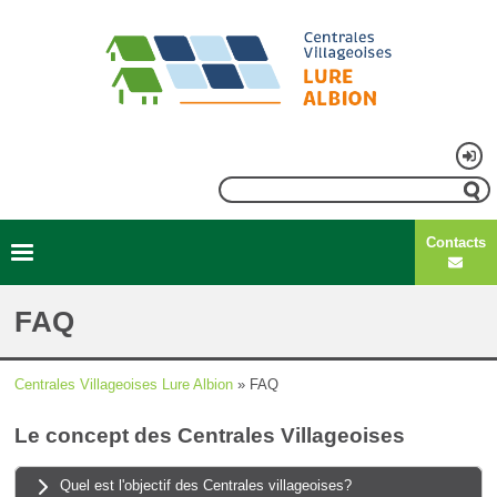
Aller
au
contenu
principal
Menu
Rechercher
du
Contacts
compte
Second
Navigation
de
menu
principale
FAQ
l'utilisateur
Centrales Villageoises Lure Albion
FAQ
Fil
Le concept des Centrales Villageoises
d'Ariane
Quel est l'objectif des Centrales villageoises?