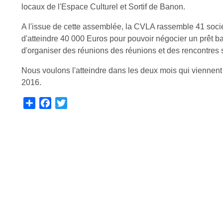
d'Ariane
locaux de l'Espace Culturel et Sortif de Banon.
A l'issue de cette assemblée, la CVLA rassemble 41 sociét
d'atteindre 40 000 Euros pour pouvoir négocier un prêt 
d'organiser des réunions des réunions et des rencontres sur 
Nous voulons l'atteindre dans les deux mois qui viennent 
2016.
S
F
T
h
a
w
a
c
i
r
e
t
e
b
t
o
e
o
r
k