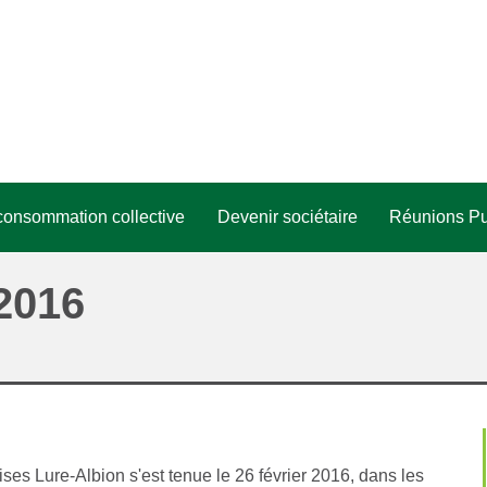
consommation collective
Devenir sociétaire
Réunions Pu
opos de l'ACC
2016
projets ACC
sés
s Lure-Albion s'est tenue le 26 février 2016, dans les