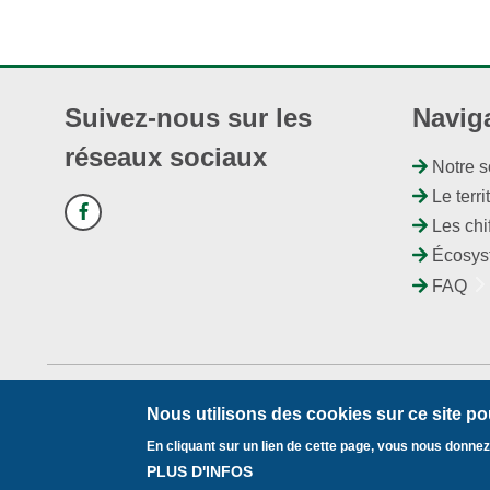
Suivez-nous sur les
Navig
réseaux sociaux
Notre s
Le terri
Les chi
Écosys
FAQ
Plan du site
Mentions légales
Pied
Nous utilisons des cookies sur ce site pou
© 2018 Centrales Villageoises
En cliquant sur un lien de cette page, vous nous donne
de
PLUS D'INFOS