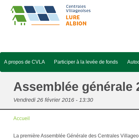
Aller
au
contenu
principal
A propos de CVLA
Participer à la levée de fonds
Auto
Navigation
La centrale villageoise
A pr
principale
Assemblée générale 
Le territoire Lure-Albion
Les 
réali
Vendredi 26 février 2016 - 13:30
L'équipe projet
Les chiffres clés
Accueil
Fil
Partenaires
La première Assemblée Générale des Centrales Villageoise